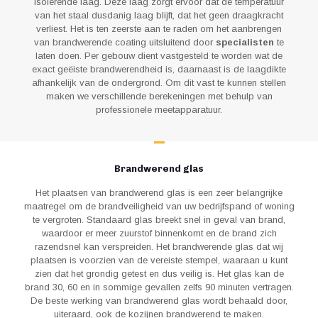
isolerende laag. Deze laag zorgt ervoor dat de temperatuur
van het staal dusdanig laag blijft, dat het geen draagkracht
verliest. Het is ten zeerste aan te raden om het aanbrengen
van brandwerende coating uitsluitend door
specialisten
te
laten doen. Per gebouw dient vastgesteld te worden wat de
exact geëiste brandwerendheid is, daarnaast is de laagdikte
afhankelijk van de ondergrond. Om dit vast te kunnen stellen
maken we verschillende berekeningen met behulp van
professionele meetapparatuur.
Brandwerend glas
Het plaatsen van brandwerend glas is een zeer belangrijke
maatregel om de brandveiligheid van uw bedrijfspand of woning
te vergroten. Standaard glas breekt snel in geval van brand,
waardoor er meer zuurstof binnenkomt en de brand zich
razendsnel kan verspreiden. Het brandwerende glas dat wij
plaatsen is voorzien van de vereiste stempel, waaraan u kunt
zien dat het grondig getest en dus veilig is. Het glas kan de
brand 30, 60 en in sommige gevallen zelfs 90 minuten vertragen.
De beste werking van brandwerend glas wordt behaald door,
uiteraard, ook de kozijnen brandwerend te maken.