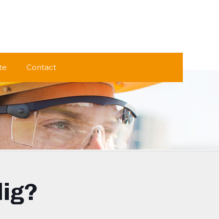
te
Contact
dig?