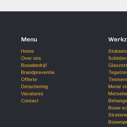
Menu
Werk
Home
Stukado
Over ons
Schilder
Bouwbedrijf
Glaszet
Brandpreventie
Tegelze
Offerte
Timmer
Detachering
Metal s
Vacatures
Metsele
Contact
Behange
Bouw-s
Straten
Bouwopr