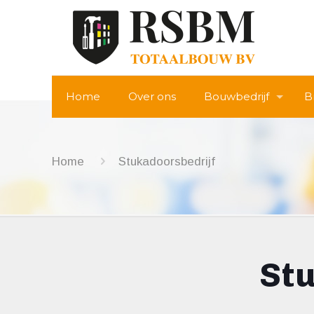
Home
Over ons
Bouwbedrijf
B
Home
Stukadoorsbedrijf
Stu