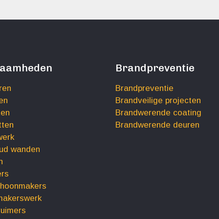
zaamheden
Brandpreventie
ren
Brandpreventie
en
Brandveilige projecten
ten
Brandwerende coating
tten
Brandwerende deuren
werk
tud wanden
n
rs
choonmakers
makerswerk
uimers