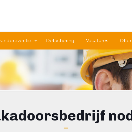
randpreventie
Detachering
Vacatures
Offer
kadoorsbedrijf no